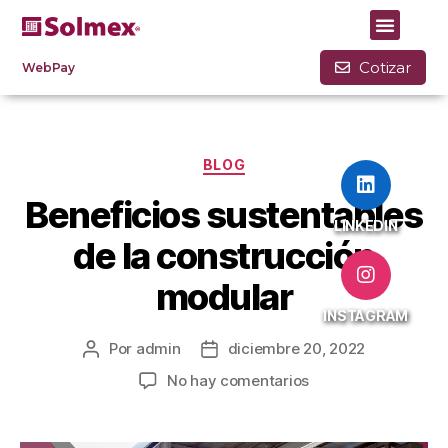
Mes:
diciembre 2022
Cotizar
WebPay
BLOG
Beneficios sustentables
LINKEDIN
de la construcción
modular
INSTAGRAM
Por
admin
diciembre 20, 2022
No hay comentarios