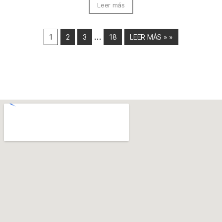
Leer más
…
1
2
3
18
LEER MÁS » »