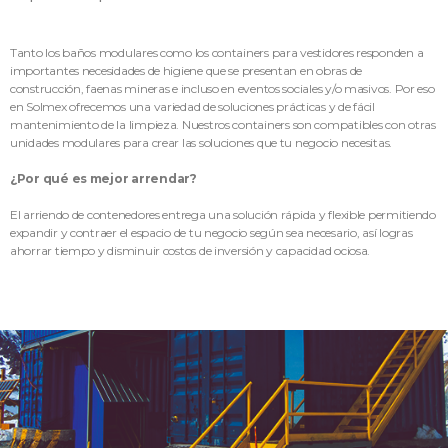
Tanto los baños modulares como los containers para vestidores responden a
importantes necesidades de higiene que se presentan en obras de
construcción, faenas mineras e incluso en eventos sociales y/o masivos. Por eso
en Solmex ofrecemos una variedad de soluciones prácticas y de fácil
mantenimiento de la limpieza. Nuestros containers son compatibles con otras
unidades modulares para crear las soluciones que tu negocio necesitas.
¿Por qué es mejor arrendar?
El arriendo de contenedores entrega una solución rápida y flexible permitiendo
expandir y contraer el espacio de tu negocio según sea necesario, así logras
ahorrar tiempo y disminuir costos de inversión y capacidad ociosa.