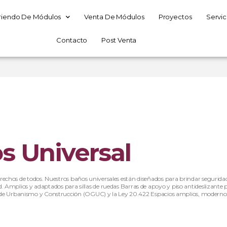
riendo De Módulos
Venta De Módulos
Proyectos
Servic
Contacto
Post Venta
s Universal
rechos de todos. Nuestros baños universales están diseñados para brindar segurid
. Amplios y adaptados para sillas de ruedas Barras de apoyo y piso antideslizante
de Urbanismo y Construcción (OGUC) y la Ley 20.422
Espacios amplios, moderno