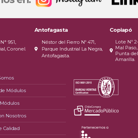
Antofagasta
Copiapó
Lote Nº 2
 N° 951,
Néstor del Fierro Nº 471,
Mal Paso,
al, Coronel.
Parque Industrial La Negra,
Punta del
Antofagasta.
Amarilla.
 Somos
 de Módulos
 Módulos
on Nosotros
e Calidad