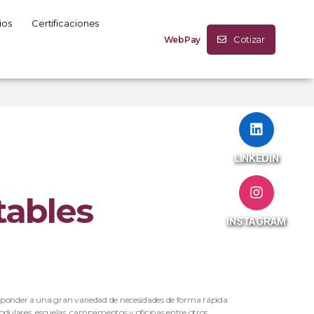
ios
Certificaciones
Cotizar
WebPay
LINKEDIN
tables
INSTAGRAM
responder a una gran variedad de necesidades de forma rápida
dulares, escuelas, campamentos y oficinas entre otros.