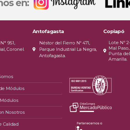
nos en:
Antofagasta
Copiapó
Lote Nº 2
 N° 951,
Néstor del Fierro Nº 471,
Mal Paso,
al, Coronel.
Parque Industrial La Negra,
Punta del
Antofagasta.
Amarilla.
 Somos
 de Módulos
 Módulos
on Nosotros
e Calidad