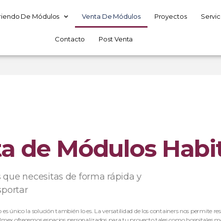
riendo De Módulos
Venta De Módulos
Proyectos
Servic
Contacto
Post Venta
a de Módulos Habi
 que necesitas de forma rápida y
sportar
s único la solución también lo es. La versatilidad de los containers nos permite 
lmex ofrecemos espacios personalizados para tu proyecto tales como hospitales mo