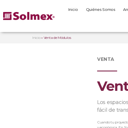
Inicio
Quiénes Somos
Ar
Inicio
»
Venta de Módulos
VENTA
Vent
Los espacios
fácil de tran
Cuando tu proyecto e
y económica. En So