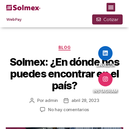
Mes:
abril 2023
Cotizar
WebPay
BLOG
Solmex: ¿En dónde nos
LINKEDIN
puedes encontrar en el
país?
INSTAGRAM
Por
admin
abril 28, 2023
No hay comentarios