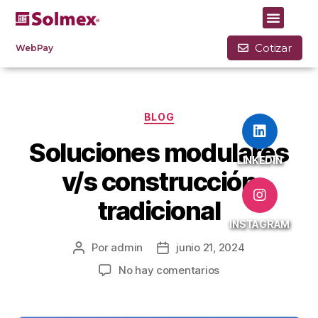
Mes:
junio 2024
Cotizar
WebPay
BLOG
Soluciones modulares
LINKEDIN
v/s construcción
tradicional
INSTAGRAM
Por
admin
junio 21, 2024
No hay comentarios