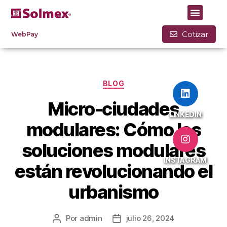
Mes:
julio 2024
Cotizar
WebPay
BLOG
Micro-ciudades
LINKEDIN
modulares: Cómo las
soluciones modulares
INSTAGRAM
están revolucionando el
urbanismo
Por
admin
julio 26, 2024