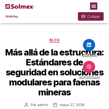
Mes:
mayo 2026
Cotizar
WebPay
BLOG
Más allá de la estructura:
LINKEDIN
Estándares de
seguridad en soluciones
INSTAGRAM
modulares para faenas
mineras
Por
admin
mayo 27, 2026