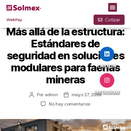
BLOG
Cotizar
WebPay
Más allá de la estructura:
Estándares de
seguridad en soluciones
modulares para faenas
LINKEDIN
mineras
INSTAGRAM
Por
admin
mayo 27, 2026
No hay comentarios