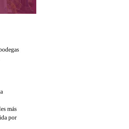
 bodegas
n
ta
les más
ida por