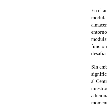
En el á
modular
almacen
entorno
modular
funcion
desafian
Sin emb
signifi
al Cent
nuestro
adicion
momento