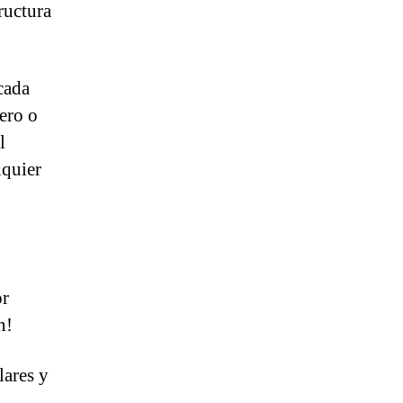
ructura
cada
ero o
l
lquier
or
n!
lares y