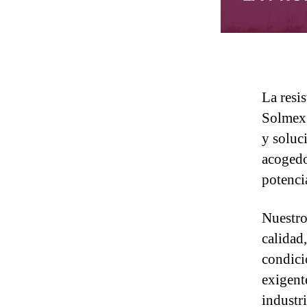
La resis
Solmex,
y soluc
acogedo
potencia
Nuestro
calidad,
condici
exigent
industr