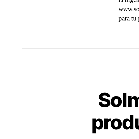
www.sol
para tu
Solm
produ