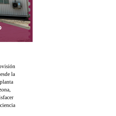
ovisión
esde la
 planta
zona,
isfacer
iciencia