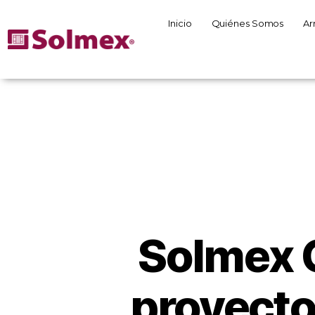
Inicio
Quiénes Somos
Ar
Solmex 
proyecto