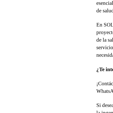
esencial
de salu
En SOL
proyect
de la sa
servicio
necesid
¿Te int
¡Contác
WhatsAp
Si dese
la ingen