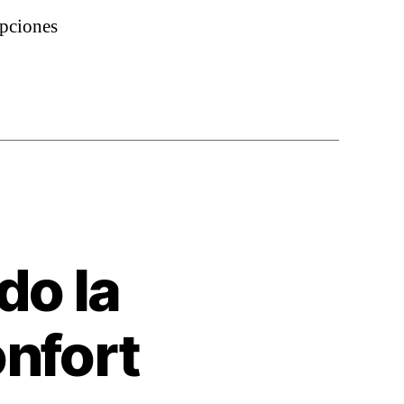
opciones
do la
onfort