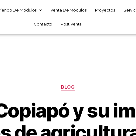
riendo De Módulos
Venta De Módulos
Proyectos
Servic
Contacto
Post Venta
Mes:
abril 2024
BLOG
Copiapó y su im
s de agricultura