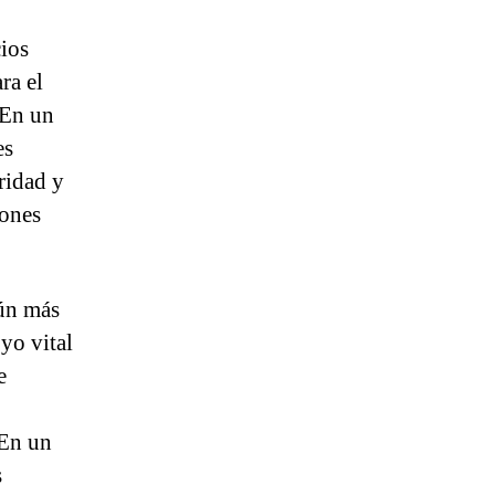
cios
ra el
 En un
es
ridad y
iones
ún más
yo vital
e
 En un
s