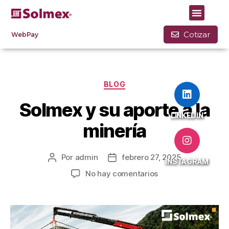
Mes:
febrero 2025
Cotizar
WebPay
BLOG
Solmex y su aporte a la
LINKEDIN
minería
Por
admin
febrero 27, 2025
INSTAGRAM
No hay comentarios