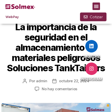
BLOG
Cotizar
WebPay
La importancia de la
seguridad en el
almacenamiento de
materiales peligrosos
LINKEDIN
Soluciones TankTainers
INSTAGRAM
Por
admin
octubre 22, 2024
No hay comentarios