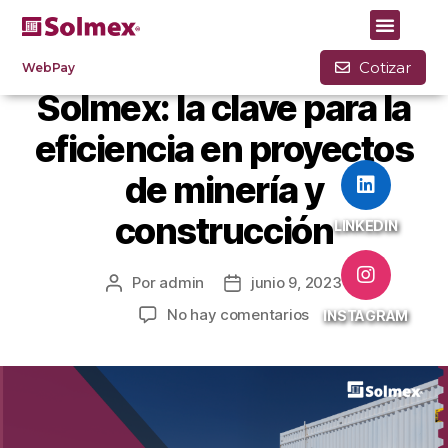
BLOG
Cotizar
WebPay
Solmex: la clave para la
eficiencia en proyectos
de minería y
construcción
LINKEDIN
Por
admin
junio 9, 2023
No hay comentarios
INSTAGRAM