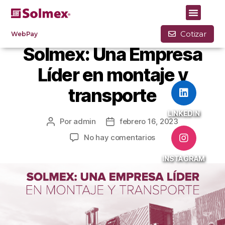
BLOG
Cotizar
WebPay
Solmex: Una Empresa
Líder en montaje y
transporte
LINKEDIN
Por
admin
febrero 16, 2023
No hay comentarios
INSTAGRAM